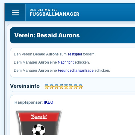
DER ULTIMATIVE
FUSSBALLMANAGER
Verein: Besaid Aurons
Den Verein
Besaid Aurons
zum
Testspiel
fordern.
Dem Manager
Auron
eine
Nachricht
schicken.
Dem Manager
Auron
eine
Freundschaftsanfrage
schicken.
Vereinsinfo
Hauptsponsor:
IKEO