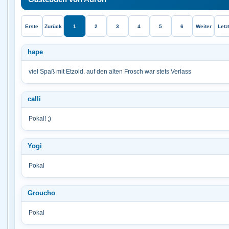
Erste
Zurück
1
2
3
4
5
6
Weiter
Letz
hape
viel Spaß mit Etzold. auf den alten Frosch war stets Verlass
calli
Pokal! ;)
Yogi
Pokal
Groucho
Pokal