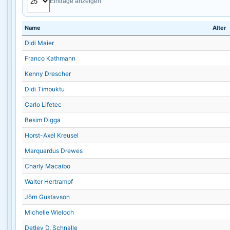
Einträge anzeigen
Name
Alter
Didi Maier
Franco Kathmann
Kenny Drescher
Didi Timbuktu
Carlo Lifetec
Besim Digga
Horst-Axel Kreusel
Marquardus Drewes
Charly Macaibo
Walter Hertrampf
Jörn Gustavson
Michelle Wieloch
Detlev D. Schnalle