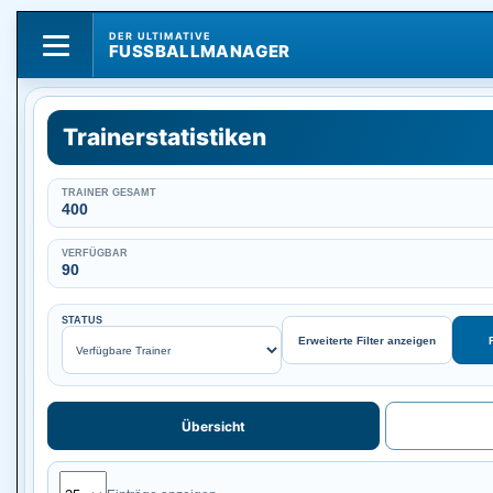
DER ULTIMATIVE
FUSSBALLMANAGER
Trainerstatistiken
TRAINER GESAMT
400
VERFÜGBAR
90
STATUS
Erweiterte Filter anzeigen
F
Übersicht