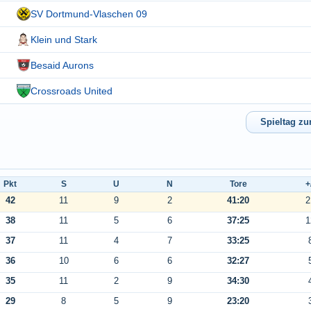
SV Dortmund-Vlaschen 09
Klein und Stark
Besaid Aurons
Crossroads United
Pkt
S
U
N
Tore
+
42
11
9
2
41:20
2
38
11
5
6
37:25
1
37
11
4
7
33:25
36
10
6
6
32:27
35
11
2
9
34:30
29
8
5
9
23:20