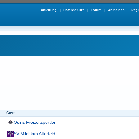
Anleitung
|
Datenschutz
|
Forum
|
Anmelden
|
Regi
Gast
Osiris Freizeitsportler
SV Milchkuh Atterfeld