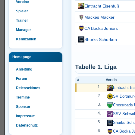
Vereine
Eintracht Eisenfuß
Spieler
Mäckes Macker
Trainer
CA Bocka Juniors
Manager
Kennzahlen
Shurks Schurken
Homepage
Tabelle 1. Liga
Anleitung
Forum
#
Verein
1.
Eintracht Ei
ReleaseNotes
2.
SV Dortmun
Termine
3.
Crossroads 
Sponsor
4.
SSV Schwab
Impressum
5.
Shurks Schu
Datenschutz
6.
CA Bocka Ju