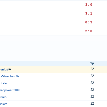
3 : 0
3 : 1
0 : 3
2 : 0
Sp
22
senfuß
👑
22
d-Vlaschen 09
22
United
22
enpower 2010
22
rken
22
niors