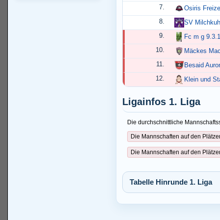
7.
Osiris Freize
8.
SV Milchkuh 
9.
Fc m g 9.3.
10.
Mäckes Mac
11.
Besaid Auro
12.
Klein und St
Ligainfos 1. Liga
Die durchschnittliche Mannschaftss
Die Mannschaften auf den Plätze
Die Mannschaften auf den Plätze
Tabelle Hinrunde 1. Liga