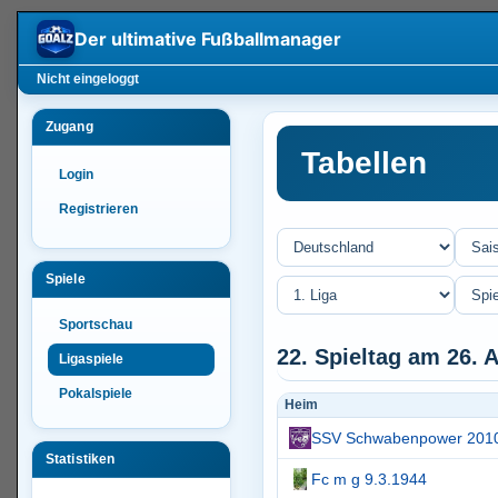
Der ultimative
Fußballmanager
Nicht eingeloggt
Zugang
Tabellen
Login
Registrieren
Spiele
Sportschau
22. Spieltag am 26. 
Ligaspiele
Pokalspiele
Heim
SSV Schwabenpower 201
Statistiken
Fc m g 9.3.1944