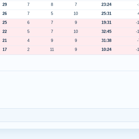
29
7
8
7
23:24
-
26
7
5
10
25:31
-
25
6
7
9
19:31
-
22
5
7
10
32:45
-
21
4
9
9
31:38
-
17
2
11
9
10:24
-