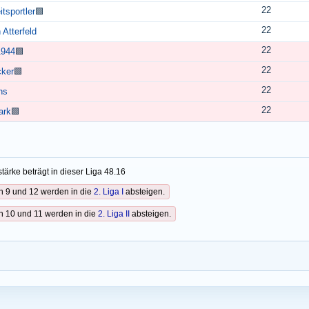
22
itsportler
🟩
22
Atterfeld
22
1944
🟩
22
ker
🟩
22
ns
22
ark
🟩
tärke beträgt in dieser Liga 48.16
n 9 und 12 werden in die
2. Liga I
absteigen.
n 10 und 11 werden in die
2. Liga II
absteigen.