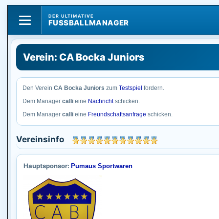
DER ULTIMATIVE
FUSSBALLMANAGER
Verein: CA Bocka Juniors
Den Verein
CA Bocka Juniors
zum
Testspiel
fordern.
Dem Manager
calli
eine
Nachricht
schicken.
Dem Manager
calli
eine
Freundschaftsanfrage
schicken.
Vereinsinfo
Hauptsponsor:
Pumaus Sportwaren