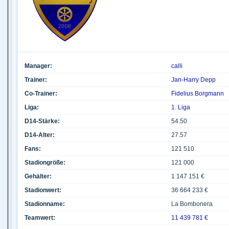
Manager:
calli
Trainer:
Jan-Harry Depp
Co-Trainer:
Fidelius Borgmann
Liga:
1. Liga
D14-Stärke:
54.50
D14-Alter:
27.57
Fans:
121 510
Stadiongröße:
121 000
Gehälter:
1 147 151 €
Stadionwert:
36 664 233 €
Stadionname:
La Bombonera
Teamwert:
11 439 781 €