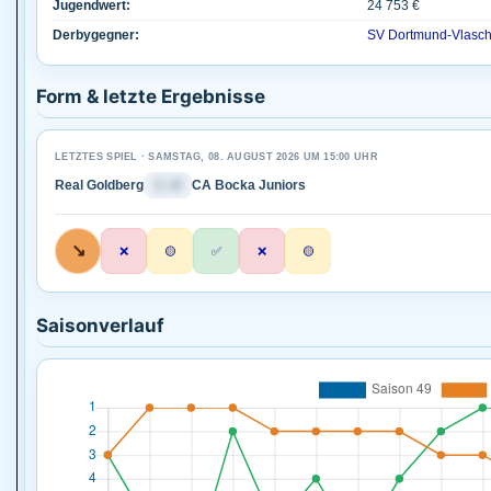
Jugendwert:
24 753 €
Derbygegner:
SV Dortmund-Vlasc
Form & letzte Ergebnisse
LETZTES SPIEL · SAMSTAG, 08. AUGUST 2026 UM 15:00 UHR
Real Goldberg
1 : 0
CA Bocka Juniors
↘
❌
🟡
✅
❌
🟡
Saisonverlauf