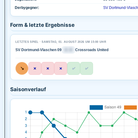
Derbygegner:
SV Dortmund-Vlasc
Form & letzte Ergebnisse
LETZTES SPIEL · SAMSTAG, 01. AUGUST 2026 UM 15:00 UHR
SV Dortmund-Vlaschen 09
4 : 0
Crossroads United
↘
❌
❌
❌
✅
✅
Saisonverlauf