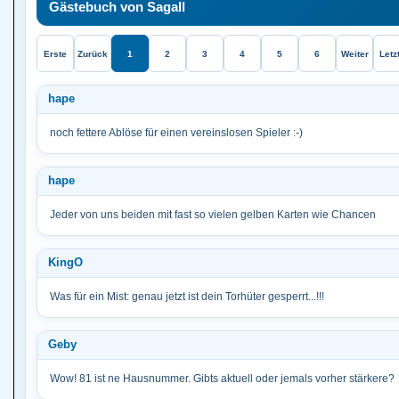
Gästebuch von Sagall
Erste
Zurück
1
2
3
4
5
6
Weiter
Letz
hape
noch fettere Ablöse für einen vereinslosen Spieler :-)
hape
Jeder von uns beiden mit fast so vielen gelben Karten wie Chancen
KingO
Was für ein Mist: genau jetzt ist dein Torhüter gesperrt...!!!
Geby
Wow! 81 ist ne Hausnummer. Gibts aktuell oder jemals vorher stärkere?