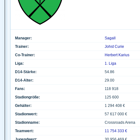
Manager:
Sagall
Trainer:
Johst Curie
Co-Trainer:
Herbert Karius
Liga:
1. Liga
D14-Stärke:
54.86
D14-Alter:
29.00
Fans:
118 918
Stadiongröße:
125 600
Gehälter:
1 294 408 €
Stadionwert:
57 617 000 €
Stadionname:
Crossroads Arena
Teamwert:
11 754 333 €
Jugendwert:
30 956 469 €