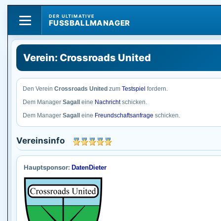
DER ULTIMATIVE
FUSSBALLMANAGER
Verein: Crossroads United
Den Verein
Crossroads United
zum
Testspiel
fordern.
Dem Manager
Sagall
eine
Nachricht
schicken.
Dem Manager
Sagall
eine
Freundschaftsanfrage
schicken.
Vereinsinfo
Hauptsponsor:
DatenDieter