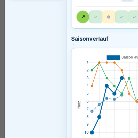
↗
✅
🟡
✅
✅
Saisonverlauf