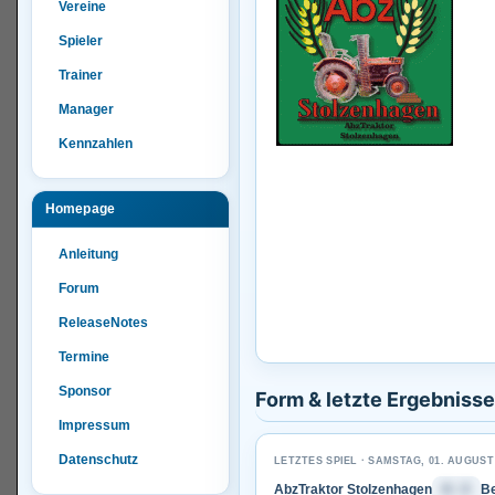
Vereine
Spieler
Trainer
Manager
Kennzahlen
Homepage
Anleitung
Forum
ReleaseNotes
Termine
Sponsor
Form & letzte Ergebnisse
Impressum
Datenschutz
LETZTES SPIEL · SAMSTAG, 01. AUGUST
AbzTraktor Stolzenhagen
6 : 3
B