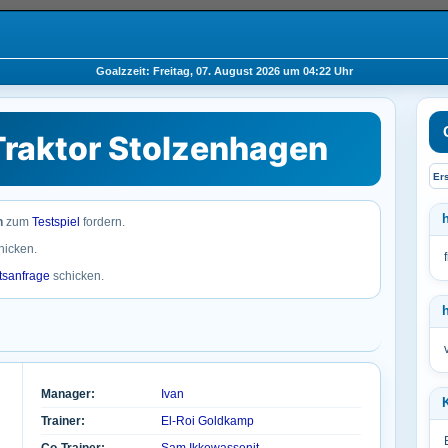
Goalzzeit: Freitag, 07. August 2026 um 04:22 Uhr
Traktor Stolzenhagen
Er
n
zum
Testspiel
fordern.
hicken.
tsanfrage
schicken.
Manager:
Ivan
Trainer:
El-Roi Goldkamp