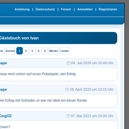
Anleitung
|
Datenschutz
|
Forum
|
Anmelden
|
Registrieren
Gästebuch von Ivan
ste
Zurück
1
2
3
4
5
Weiter
Letzte
hape
04. Juli 2026 um 16:49 Uhr
freue mich schon auf unser Pokalspiel, viel Erfolg
hape
29. April 2025 um 10:15 Uhr
viel Erfolg mit Schrader, er war mir stets ein treuer Recke
KingO2
07. Mai 2022 um 20:00 Uhr
Einen?