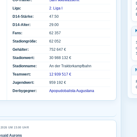
Co-Trainer:
Sam Ikkewassenit
Liga:
2. Liga I
D14-Stärke:
47.50
D14-Alter:
29.00
Fans:
62 357
Stadiongröße:
62 052
Gehälter:
752 647 €
Stadionwert:
30 988 132 €
Stadionname:
An der Traktorkampfbahn
Teamwert:
12 939 517 €
Jugendwert:
959 192 €
Derbygegner:
Apopudobalista Augustana
 2026 UM 15:00 UHR
esaid Aurons