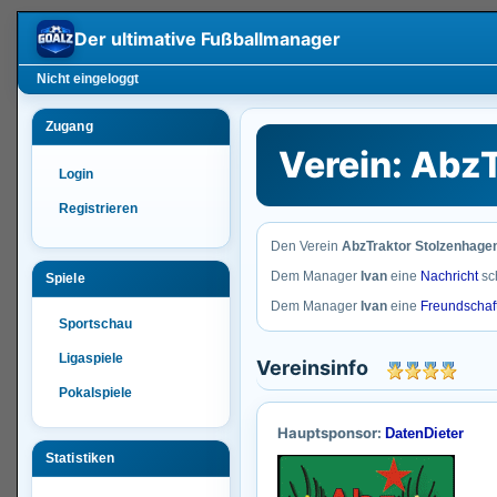
Der ultimative
Fußballmanager
Nicht eingeloggt
Zugang
Verein: Abz
Login
Registrieren
Den Verein
AbzTraktor Stolzenhage
Dem Manager
Ivan
eine
Nachricht
sc
Spiele
Dem Manager
Ivan
eine
Freundschaf
Sportschau
Ligaspiele
Vereinsinfo
Pokalspiele
Hauptsponsor:
DatenDieter
Statistiken