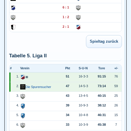
6 : 1
1 : 2
2 : 1
Tabelle 5. Liga II
#
Verein
Pkt
S-U-N
Tore
+/-
1.
51
16-3-3
91:15
76
🟥
2.
47
14-5-3
73:14
59
Die Spurensucher
3.
43
13-4-5
40:15
25
4.
39
10-9-3
38:12
26
5.
34
10-4-8
46:31
15
6.
33
10-3-9
45:38
7