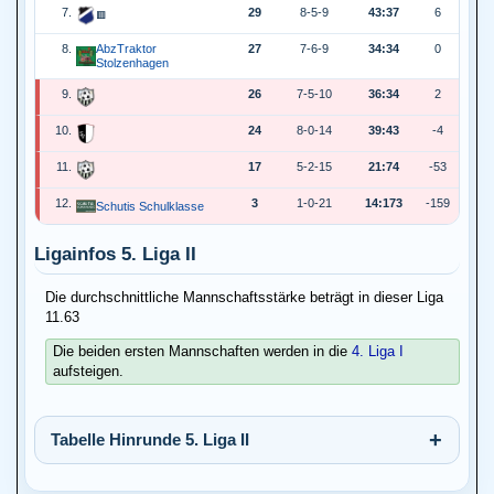
7.
29
8-5-9
43:37
6
🟥
8.
AbzTraktor
27
7-6-9
34:34
0
Stolzenhagen
9.
26
7-5-10
36:34
2
10.
24
8-0-14
39:43
-4
11.
17
5-2-15
21:74
-53
12.
3
1-0-21
14:173
-159
Schutis Schulklasse
Ligainfos 5. Liga II
Die durchschnittliche Mannschaftsstärke beträgt in dieser Liga
11.63
Die beiden ersten Mannschaften werden in die
4. Liga I
aufsteigen.
Tabelle Hinrunde 5. Liga II