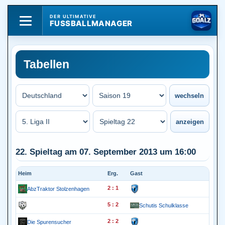
DER ULTIMATIVE
FUSSBALLMANAGER
Tabellen
22. Spieltag am 07. September 2013 um 16:00
Heim
Erg.
Gast
2 : 1
AbzTraktor Stolzenhagen
5 : 2
Schutis Schulklasse
2 : 2
Die Spurensucher