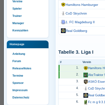
Vereine
Hamiltons Hamburger
Spieler
CoD Strychnin
Trainer
1. FC Magdeburg II
Manager
Kennzahlen
Real Goldberg
Homepage
Tabelle 3. Liga I
Anleitung
Forum
#
Verein
1.
Hamiltons H
ReleaseNotes
2.
AbzTraktor 
Termine
3.
ASKÖ Eisen
Sponsor
4.
CoD Strychn
Impressum
5.
Real Goldbe
Datenschutz
6.
Fc m g 9.3.