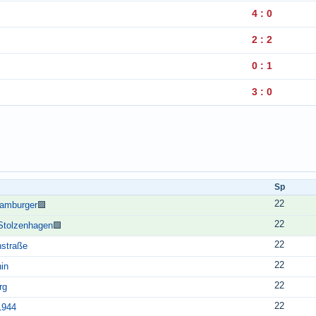
4 : 0
2 : 2
0 : 1
3 : 0
Sp
22
amburger
🟩
22
Stolzenhagen
🟩
22
straße
22
in
22
rg
22
1944