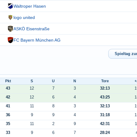
Waltroper Hasen
logo united
ASKÖ Eisenstraße
FC Bayern München AG
Pkt
S
U
N
Tore
+
43
12
7
3
32:13
1
42
12
6
4
43:25
1
41
11
8
3
32:13
1
36
9
9
4
31:18
1
35
11
2
9
42:31
1
33
9
6
7
28:24