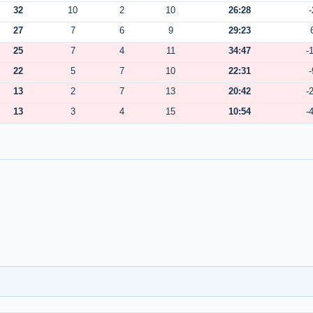
32
10
2
10
26:28
-
27
7
6
9
29:23
25
7
4
11
34:47
-
22
5
7
10
22:31
-
13
2
7
13
20:42
-
13
3
4
15
10:54
-