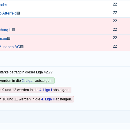
22
oahs
22
 Atterfeld
🟩
22
22
burg II
🟥
22
asen
🟩
22
München AG
🟥
tärke beträgt in dieser Liga 42.77
werden in die
2. Liga I
aufsteigen.
n 9 und 12 werden in die
4. Liga I
absteigen.
n 10 und 11 werden in die
4. Liga II
absteigen.