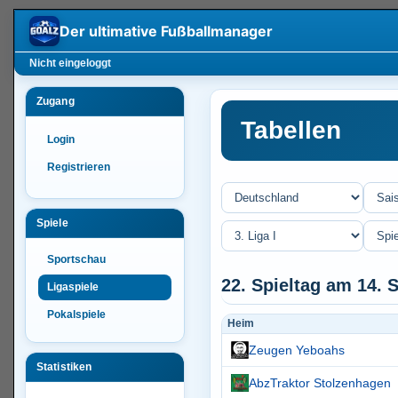
Der ultimative
Fußballmanager
Nicht eingeloggt
Zugang
Tabellen
Login
Registrieren
Spiele
Sportschau
22. Spieltag am 14.
Ligaspiele
Pokalspiele
Heim
Zeugen Yeboahs
Statistiken
AbzTraktor Stolzenhagen