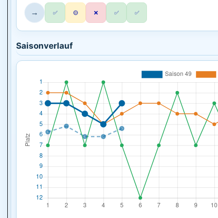
→
✅
🟡
❌
✅
✅
Saisonverlauf