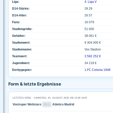
Liga:
4. Liga V
D14-Stärke:
28.29
D14-Alter:
26.57
Fans:
16 079
Stadiongröße:
51 000
Gehälter:
38 061 €
Stadionwert:
9 304 000 €
Stadionname:
Vox Stadion
Teamwert:
3 592 252 €
Jugendwert:
34 218 €
Derbygegner:
1.FC Colonia 1948
Form & letzte Ergebnisse
LETZTES SPIEL · SAMSTAG, 01. AUGUST 2026 UM 15:00 UHR
Voxtruper Weltstars
4 : 1
Atletico Madrid