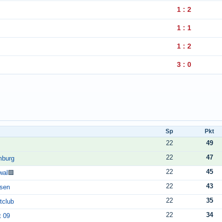
1 : 2
1 : 1
1 : 2
3 : 0
Sp
Pkt
22
49
22
47
mburg
22
45
wal
🟩
22
43
sen
22
35
tclub
22
34
t 09