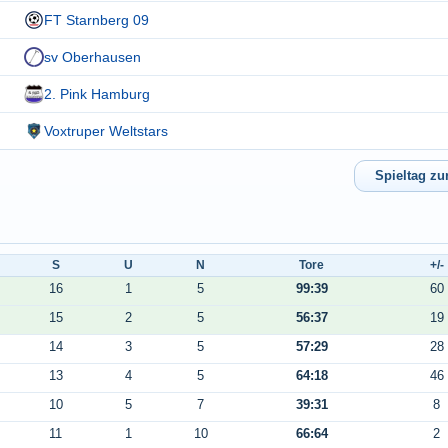
FT Starnberg 09
sv Oberhausen
2. Pink Hamburg
Voxtruper Weltstars
S
U
N
Tore
+/-
16
1
5
99:39
60
15
2
5
56:37
19
14
3
5
57:29
28
13
4
5
64:18
46
10
5
7
39:31
8
11
1
10
66:64
2