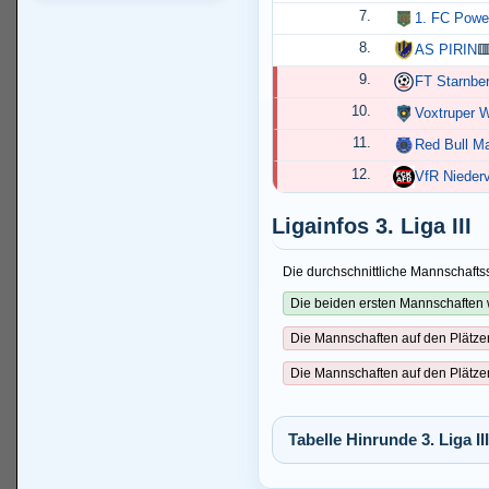
7.
1. FC Powe
8.
AS PIRIN

9.
FT Starnbe
10.
Voxtruper W
11.
Red Bull Ma
12.
VfR Niederv
Ligainfos 3. Liga III
Die durchschnittliche Mannschaftss
Die beiden ersten Mannschaften 
Die Mannschaften auf den Plätze
Die Mannschaften auf den Plätze
Tabelle Hinrunde 3. Liga III