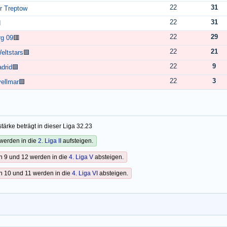
22
31
r Treptow
22
31

22
29
rg 09
🟥
22
21
eltstars
🟩
22
9
drid
🟩
22
3
ellmar
🟩
tärke beträgt in dieser Liga 32.23
werden in die
2. Liga II
aufsteigen.
n 9 und 12 werden in die
4. Liga V
absteigen.
n 10 und 11 werden in die
4. Liga VI
absteigen.