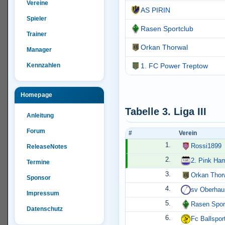
Vereine
AS PIRIN
Spieler
Rasen Sportclub
Trainer
Orkan Thorwal
Manager
Kennzahlen
1. FC Power Treptow
Homepage
Tabelle 3. Liga III
Anleitung
Forum
#
Verein
1.
Rossi1899
ReleaseNotes
2.
2. Pink Ha
Termine
3.
Orkan Thor
Sponsor
4.
sv Oberhau
Impressum
5.
Rasen Spor
Datenschutz
6.
Fc Ballspor