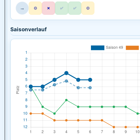
→
🟡
❌
✅
✅
🟡
Saisonverlauf