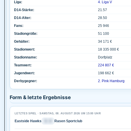
Liga:
4. Liga V
D14-Stärke:
21.57
D14-Alter:
28.50
Fans:
25 946
Stadiongröße:
51 100
Gehälter:
34 171 €
Stadionwert:
18 335 000 €
Stadionname:
Dorfplatz
Teamwert:
224 807 €
Jugendwert:
198 662 €
Derbygegner:
2. Pink Hamburg
Form & letzte Ergebnisse
LETZTES SPIEL · SAMSTAG, 08. AUGUST 2026 UM 15:00 UHR
Eastside Hawks
3 : 3
Rasen Sportclub