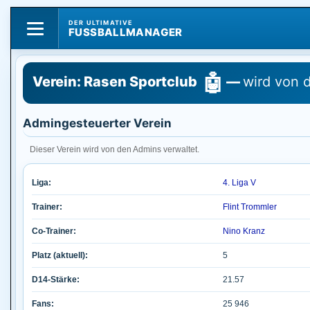
DER ULTIMATIVE
FUSSBALLMANAGER
🤖
Verein: Rasen Sportclub
—
wird von 
Admingesteuerter Verein
Dieser Verein wird von den Admins verwaltet.
Liga:
4. Liga V
Trainer:
Flint Trommler
Co-Trainer:
Nino Kranz
Platz (aktuell):
5
D14-Stärke:
21.57
Fans:
25 946