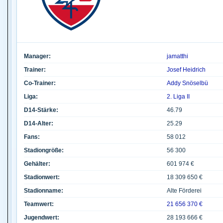
Manager:
jamatthi
Trainer:
Josef Heidrich
Co-Trainer:
Addy Snöselbü
Liga:
2. Liga II
D14-Stärke:
46.79
D14-Alter:
25.29
Fans:
58 012
Stadiongröße:
56 300
Gehälter:
601 974 €
Stadionwert:
18 309 650 €
Stadionname:
Alte Förderei
Teamwert:
21 656 370 €
Jugendwert:
28 193 666 €