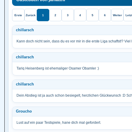
Erste
Zurück
1
2
3
4
5
6
Weiter
Letz
chillarsch
Kann doch nicht sein, dass du es vor mir in die erste Liga schaffst!? Viel
chillarsch
Tariq Heisenberg ist ehemaliger Osamer Obamler :)
chillarsch
Dein Abstieg ist ja auch schon besiegelt, herzlichen Glückwunsch :D Scha
Groucho
Lust auf ein paar Testspiele, hane dich mal gefordert.