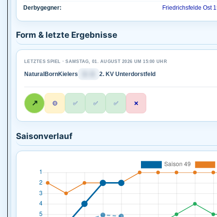
Derbygegner:
Friedrichsfelde Ost 
Form & letzte Ergebnisse
LETZTES SPIEL · SAMSTAG, 01. AUGUST 2026 UM 15:00 UHR
NaturalBornKielers
1 : 1
2. KV Unterdorstfeld
↗
🟡
✅
✅
✅
❌
Saisonverlauf