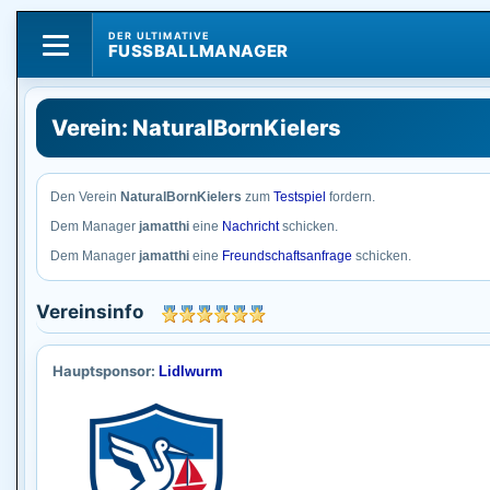
DER ULTIMATIVE
FUSSBALLMANAGER
Verein: NaturalBornKielers
Den Verein
NaturalBornKielers
zum
Testspiel
fordern.
Dem Manager
jamatthi
eine
Nachricht
schicken.
Dem Manager
jamatthi
eine
Freundschaftsanfrage
schicken.
Vereinsinfo
Hauptsponsor:
Lidlwurm