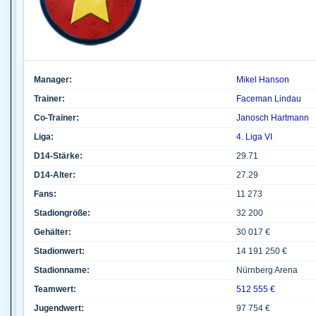
Manager:
Mikel Hanson
Trainer:
Faceman Lindau
Co-Trainer:
Janosch Hartmann
Liga:
4. Liga VI
D14-Stärke:
29.71
D14-Alter:
27.29
Fans:
11 273
Stadiongröße:
32 200
Gehälter:
30 017 €
Stadionwert:
14 191 250 €
Stadionname:
Nürnberg Arena
Teamwert:
512 555 €
Jugendwert:
97 754 €