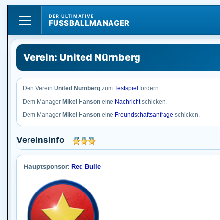
DER ULTIMATIVE
FUSSBALLMANAGER
Verein: United Nürnberg
Den Verein
United Nürnberg
zum
Testspiel
fordern.
Dem Manager
Mikel Hanson
eine
Nachricht
schicken.
Dem Manager
Mikel Hanson
eine
Freundschaftsanfrage
schicken.
Vereinsinfo
Hauptsponsor:
Red Bulle