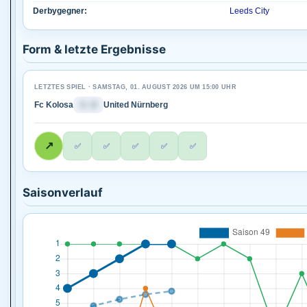
Derbygegner:
Leeds City
Form & letzte Ergebnisse
LETZTES SPIEL · SAMSTAG, 01. AUGUST 2026 UM 15:00 UHR
Fc Kolosa
1 : 2
United Nürnberg
↗
✅
✅
✅
✅
✅
Saisonverlauf