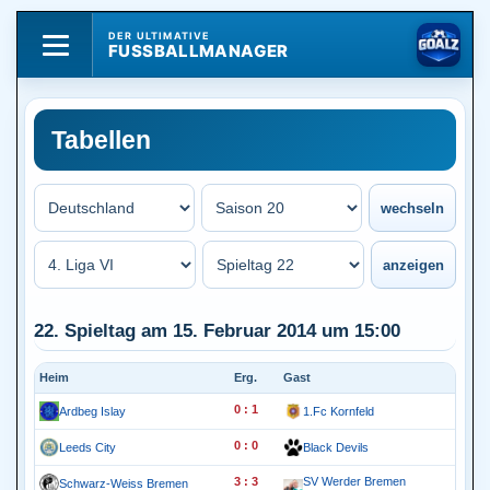
DER ULTIMATIVE
FUSSBALLMANAGER
Tabellen
22. Spieltag am 15. Februar 2014 um 15:00
Heim
Erg.
Gast
0 : 1
Ardbeg Islay
1.Fc Kornfeld
0 : 0
Leeds City
Black Devils
3 : 3
SV Werder Bremen
Schwarz-Weiss Bremen