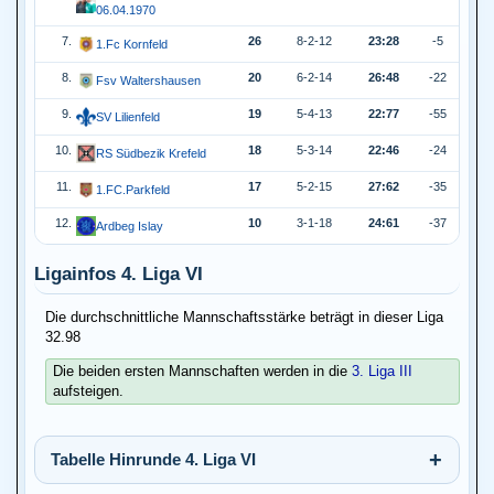
06.04.1970
7.
26
8-2-12
23:28
-5
1.Fc Kornfeld
8.
20
6-2-14
26:48
-22
Fsv Waltershausen
9.
19
5-4-13
22:77
-55
SV Lilienfeld
10.
18
5-3-14
22:46
-24
RS Südbezik Krefeld
11.
17
5-2-15
27:62
-35
1.FC.Parkfeld
12.
10
3-1-18
24:61
-37
Ardbeg Islay
Ligainfos 4. Liga VI
Die durchschnittliche Mannschaftsstärke beträgt in dieser Liga
32.98
Die beiden ersten Mannschaften werden in die
3. Liga III
aufsteigen.
Tabelle Hinrunde 4. Liga VI