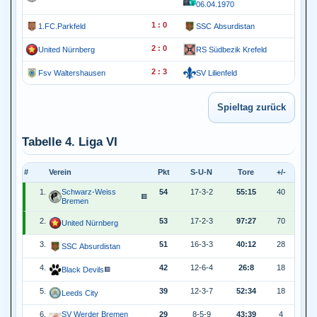
06.04.1970
1 : 0
1.FC.Parkfeld
SSC Absurdistan
2 : 0
United Nürnberg
RS Südbezik Krefeld
2 : 3
Fsv Waltershausen
SV Lilienfeld
Tabelle 4. Liga VI
#
Verein
Pkt
S-U-N
Tore
+/-
1.
Schwarz-Weiss
54
17-3-2
55:15
40
🟥
Bremen
2.
53
17-2-3
97:27
70
United Nürnberg
3.
51
16-3-3
40:12
28
SSC Absurdistan
4.
42
12-6-4
26:8
18
Black Devils
🟥
5.
39
12-3-7
52:34
18
Leeds City
6.
SV Werder Bremen
29
8-5-9
43:39
4