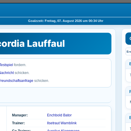
Goalzzeit: Freitag, 07. August 2026 um 00:34 Uhr
ordia Lauffaul
Er
Testspiel
fordern.
Nachricht
schicken.
Freundschaftsanfrage
schicken.
Manager:
Enchbold Bator
Trainer:
Ilsetraut Warnblink