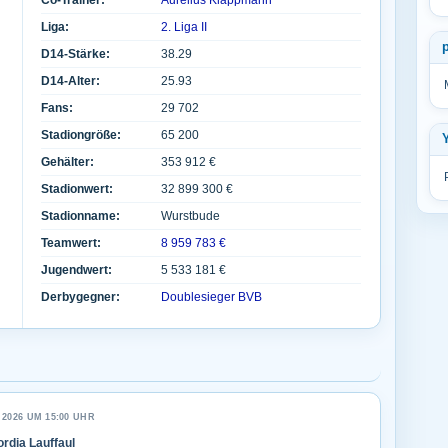
Co-Trainer:
Aurelius Klappmann
Liga:
2. Liga II
D14-Stärke:
38.29
D14-Alter:
25.93
Fans:
29 702
Stadiongröße:
65 200
Gehälter:
353 912 €
Stadionwert:
32 899 300 €
Stadionname:
Wurstbude
Teamwert:
8 959 783 €
Jugendwert:
5 533 181 €
Derbygegner:
Doublesieger BVB
 2026 UM 15:00 UHR
rdia Lauffaul