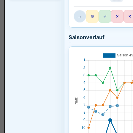
→
🟡
✅
❌
❌
Saisonverlauf