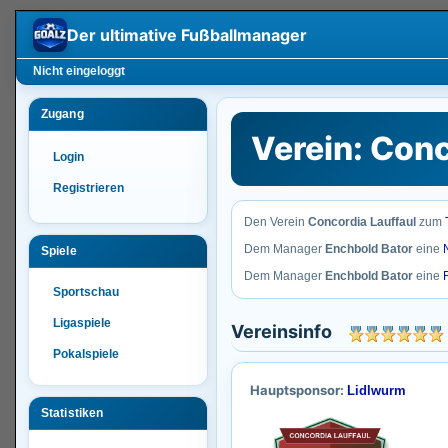
Der ultimative
Fußballmanager
Nicht eingeloggt
Zugang
Verein: Conc
Login
Registrieren
Den Verein
Concordia Lauffaul
zum
Dem Manager
Enchbold Bator
eine
Spiele
Dem Manager
Enchbold Bator
eine
Sportschau
Ligaspiele
Vereinsinfo
Pokalspiele
Hauptsponsor:
Lidlwurm
Statistiken