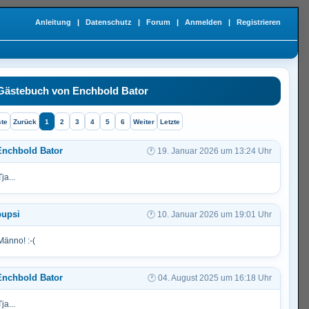
Anleitung
|
Datenschutz
|
Forum
|
Anmelden
|
Registrieren
Gästebuch von Enchbold Bator
ste
Zurück
1
2
3
4
5
6
Weiter
Letzte
Enchbold Bator
19. Januar 2026 um 13:24 Uhr
Tja...
pupsi
10. Januar 2026 um 19:01 Uhr
Männo! :-(
Enchbold Bator
04. August 2025 um 16:18 Uhr
Tja...