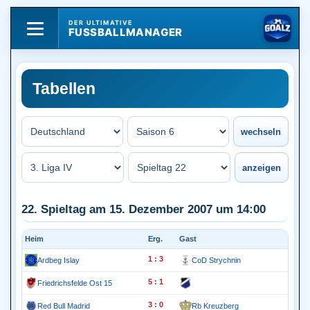
DER ULTIMATIVE
FUSSBALLMANAGER
Tabellen
22. Spieltag am 15. Dezember 2007 um 14:00
Heim
Erg.
Gast
1 : 3
Ardbeg Islay
CoD Strychnin
5 : 1
Friedrichsfelde Ost 15
3 : 0
Red Bull Madrid
Rb Kreuzberg