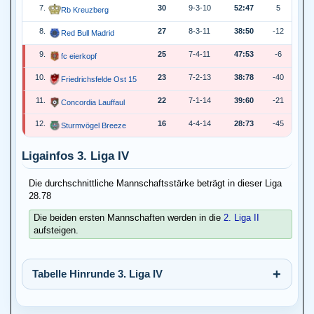
7.
30
9-3-10
52:47
5
Rb Kreuzberg
8.
27
8-3-11
38:50
-12
Red Bull Madrid
9.
25
7-4-11
47:53
-6
fc eierkopf
10.
23
7-2-13
38:78
-40
Friedrichsfelde Ost 15
11.
22
7-1-14
39:60
-21
Concordia Lauffaul
12.
16
4-4-14
28:73
-45
Sturmvögel Breeze
Ligainfos 3. Liga IV
Die durchschnittliche Mannschaftsstärke beträgt in dieser Liga
28.78
Die beiden ersten Mannschaften werden in die
2. Liga II
aufsteigen.
Tabelle Hinrunde 3. Liga IV