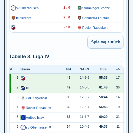
2 : 0
sv Oberhausen
Sturmvögel Breeze
2 : 0
fc eierkopf
Concordia Lauffaul
2 : 0
Revier Rabauken
Tabelle 3. Liga IV
#
Verein
Pkt
S-U-N
Tore
+/-
1.
45
14-3-5
55:38
17
2.
42
14-0-8
81:45
36
🟥
3.
39
12-3-7
58:44
14
CoD Strychnin
4.
39
12-3-7
56:46
10
Revier Rabauken
5.
37
11-4-7
60:29
31
Ardbeg Islay
6.
34
10-4-8
49:38
11
sv Oberhausen
🟥