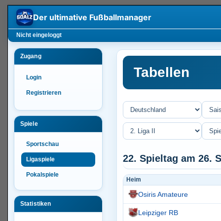
Der ultimative
Fußballmanager
Nicht eingeloggt
Zugang
Tabellen
Login
Registrieren
Spiele
Sportschau
22. Spieltag am 26.
Ligaspiele
Pokalspiele
Heim
Osiris Amateure
Statistiken
Leipziger RB