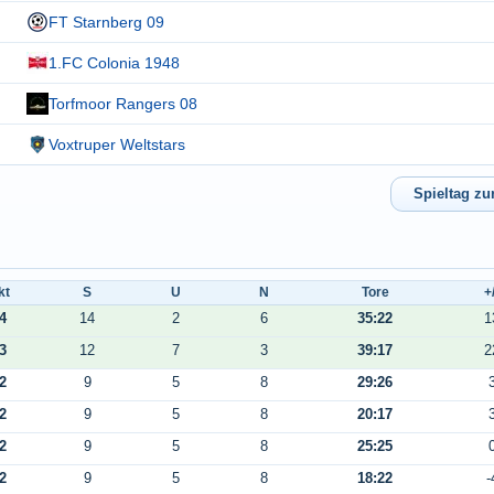
FT Starnberg 09
1.FC Colonia 1948
Torfmoor Rangers 08
Voxtruper Weltstars
kt
S
U
N
Tore
+
4
14
2
6
35:22
1
3
12
7
3
39:17
2
2
9
5
8
29:26
2
9
5
8
20:17
2
9
5
8
25:25
2
9
5
8
18:22
-