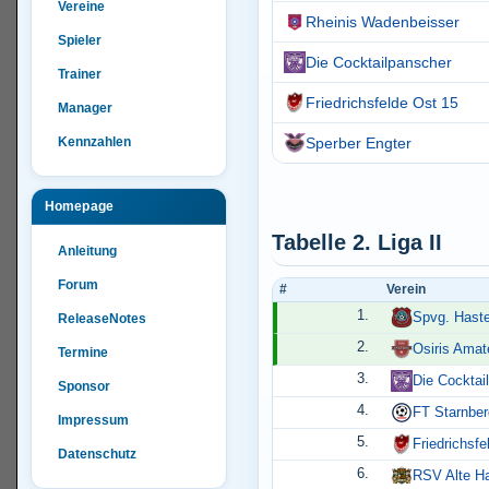
Vereine
Rheinis Wadenbeisser
Spieler
Die Cocktailpanscher
Trainer
Friedrichsfelde Ost 15
Manager
Kennzahlen
Sperber Engter
Homepage
Tabelle 2. Liga II
Anleitung
Forum
#
Verein
1.
Spvg. Hast
ReleaseNotes
2.
Osiris Amat
Termine
3.
Die Cocktai
Sponsor
4.
FT Starnber
Impressum
5.
Friedrichsfe
Datenschutz
6.
RSV Alte H