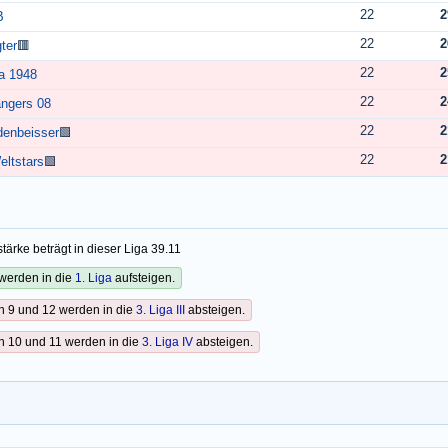
22
2
B
22
2
ter
🟥
22
2
a 1948
22
2
ngers 08
22
2
denbeisser
🟩
22
2
eltstars
🟩
tärke beträgt in dieser Liga 39.11
werden in die
1. Liga
aufsteigen.
n 9 und 12 werden in die
3. Liga III
absteigen.
n 10 und 11 werden in die
3. Liga IV
absteigen.