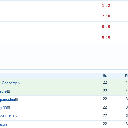
1 : 2
2 : 0
0 : 0
0 : 0
Sp
P
22
4
e-Gasbergen
22
4
eure
🟥
22
3
lpanscher
🟩
22
3
g 09
🟩
22
3
lde Ost 15
22
3
asen