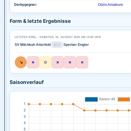
Derbygegner:
Osiris Amateure
Form & letzte Ergebnisse
LETZTES SPIEL · SAMSTAG, 01. AUGUST 2026 UM 15:00 UHR
SV Milchkuh Atterfeld
3 : 1
Sperber Engter
↘
❌
🟡
❌
❌
❌
Saisonverlauf