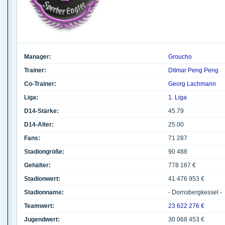
Manager:
Groucho
Trainer:
Ditmar Peng Peng
Co-Trainer:
Georg Lachmann
Liga:
1. Liga
D14-Stärke:
45.79
D14-Alter:
25.00
Fans:
71 287
Stadiongröße:
90 488
Gehälter:
778 167 €
Stadionwert:
41 476 953 €
Stadionname:
- Dornsbergkessel -
Teamwert:
23 622 276 €
Jugendwert:
30 068 453 €