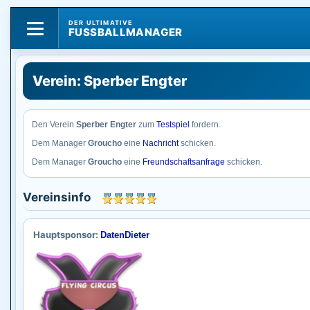
DER ULTIMATIVE
FUSSBALLMANAGER
Verein: Sperber Engter
Den Verein
Sperber Engter
zum
Testspiel
fordern.
Dem Manager
Groucho
eine
Nachricht
schicken.
Dem Manager
Groucho
eine
Freundschaftsanfrage
schicken.
Vereinsinfo
Hauptsponsor:
DatenDieter