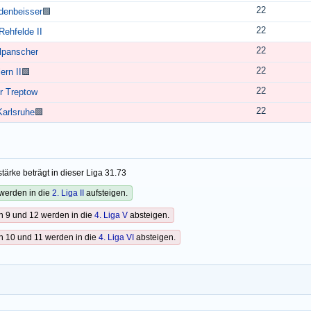
22
denbeisser
🟩
22
ehfelde II
22
lpanscher
22
ern II
🟩
22
r Treptow
22
arlsruhe
🟩
tärke beträgt in dieser Liga 31.73
werden in die
2. Liga II
aufsteigen.
n 9 und 12 werden in die
4. Liga V
absteigen.
n 10 und 11 werden in die
4. Liga VI
absteigen.