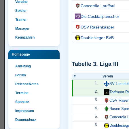
Vereine
Concordia Lauffaul
Spieler
Die Cocktailpanscher
Trainer
OSV Rasenkasper
Manager
Kennzahlen
Doublesieger BVB
Homepage
Tabelle 3. Liga III
Anleitung
Forum
#
Verein
1.
SV Lilienfel
ReleaseNotes
2.
Torfmoor R
Termine
3.
OSV Rasen
Sponsor
4.
Rasen Spor
Impressum
5.
Concordia L
Datenschutz
6.
Doublesieg