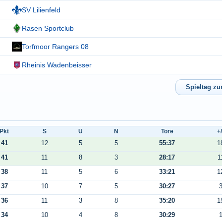
SV Lilienfeld
Rasen Sportclub
Torfmoor Rangers 08
Rheinis Wadenbeisser
Pkt
S
U
N
Tore
+/
41
12
5
5
55:37
1
41
11
8
3
28:17
1
38
11
5
6
33:21
1
37
10
7
5
30:27
36
11
3
8
35:20
1
34
10
4
8
30:29