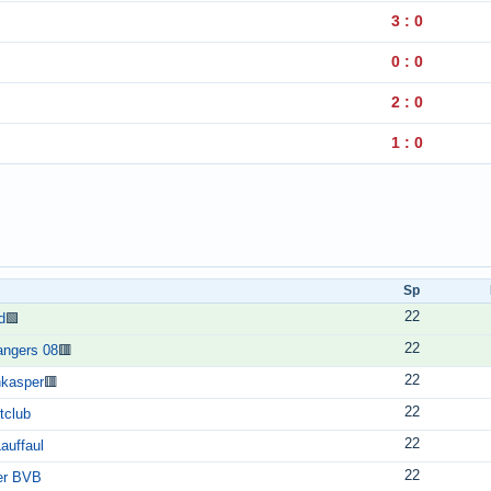
3 : 0
0 : 0
2 : 0
1 : 0
Sp
22
d
🟩
22
angers 08
🟥
22
kasper
🟥
22
tclub
22
auffaul
22
er BVB