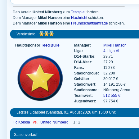
Den Verein
United Nürnberg
zum
Testspiel
fordern.
Dem Manager
Mikel Hanson
eine
Nachricht
schicken.
Dem Manager
Mikel Hanson
eine
Freundschaftsanfrage
schicken.
Vereinsinfo
Hauptsponsor:
Red Bulle
Manager:
Mikel Hanson
Liga:
4. Liga VI
D14-Stärke:
29.71
D14-Alter:
27.29
Fans:
11 273
Stadiongröße:
32 200
Gehälter:
30 017 €
Stadionwert:
14 191 250 €
Stadionname:
Nürnberg Arena
Teamwert:
512 555 €
Jugendwert:
97 754 €
Letztes Ligaspiel (Samstag, 01. August 2026 um 15:00 Uhr)
Fc Kolosa
vs.
United Nürnberg
1 : 2
Saisonverlauf