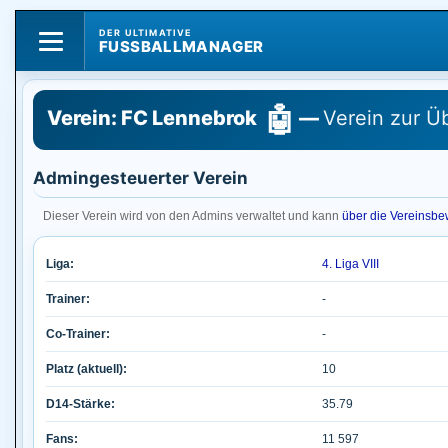
DER ULTIMATIVE
FUSSBALLMANAGER
🤖
Verein: FC Lennebrok
—
Verein zur 
Admingesteuerter Verein
Dieser Verein wird von den Admins verwaltet und kann
über die Vereinsb
Liga:
4. Liga VIII
Trainer:
-
Co-Trainer:
-
Platz (aktuell):
10
D14-Stärke:
35.79
Fans:
11 597