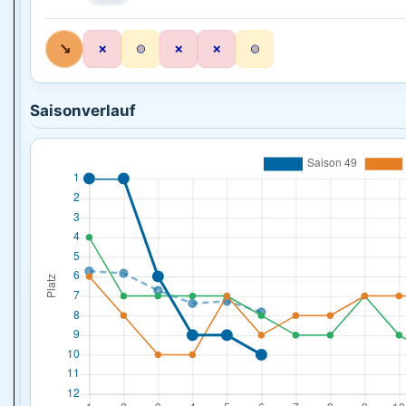
↘
❌
🟡
❌
❌
🟡
Saisonverlauf