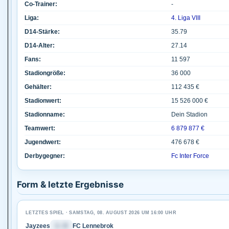
Co-Trainer:
-
Liga:
4. Liga VIII
D14-Stärke:
35.79
D14-Alter:
27.14
Fans:
11 597
Stadiongröße:
36 000
Gehälter:
112 435 €
Stadionwert:
15 526 000 €
Stadionname:
Dein Stadion
Teamwert:
6 879 877 €
Jugendwert:
476 678 €
Derbygegner:
Fc Inter Force
Form & letzte Ergebnisse
LETZTES SPIEL · SAMSTAG, 08. AUGUST 2026 UM 16:00 UHR
Jayzees
1 : 0
FC Lennebrok