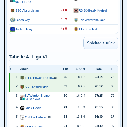
06.04.1970
9 : 0
SSC Absurdistan
RS Südbezik Krefeld
4 : 2
Leeds City
Fsv Waltershausen
4 : 0
Ardbeg Islay
1.Fc Kornfeld
Tabelle 4. Liga VI
#
Verein
Pkt
S-U-N
Tore
+/-
1.
55
18-1-3
92:14
78
1. FC Power Treptow
🟥
2.
52
16-4-2
78:12
66
SSC Absurdistan
3.
SV Werder Bremen
50
16-2-4
97:25
72
06.04.1970
4.
41
11-8-3
45:15
30
Black Devils
5.
38
11-5-6
56:39
17
Turbine Hellern II
🟥
6.
31
9-4-9
34:40
-6
1.Fc Kornfeld