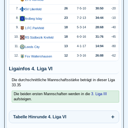
7.
26
7-5-10
30:50
-20
SV Lilienfeld
8.
23
7-2-13
34:44
-10
Ardbeg Islay
9.
18
5-3-14
28:68
-40
1.FC.Parkfeld
10.
18
6-0-16
31:76
-45
RS Südbezik Krefeld
11.
13
4-1-17
14:94
-80
Leeds City
12.
12
3-3-16
26:88
-62
Fsv Waltershausen
Ligainfos 4. Liga VI
Die durchschnittliche Mannschaftsstärke beträgt in dieser Liga
33.35
Die beiden ersten Mannschaften werden in die
3. Liga III
aufsteigen.
Tabelle Hinrunde 4. Liga VI