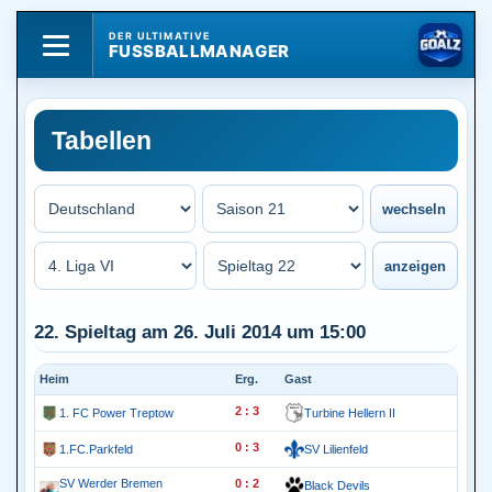
DER ULTIMATIVE
FUSSBALLMANAGER
Tabellen
22. Spieltag am 26. Juli 2014 um 15:00
Heim
Erg.
Gast
2 : 3
1. FC Power Treptow
Turbine Hellern II
0 : 3
1.FC.Parkfeld
SV Lilienfeld
SV Werder Bremen
0 : 2
Black Devils