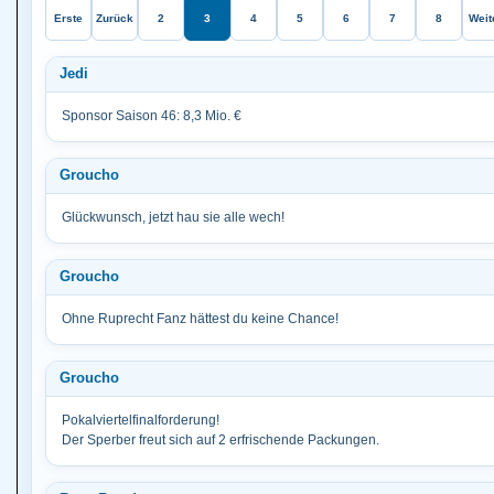
Erste
Zurück
2
3
4
5
6
7
8
Weit
Jedi
Sponsor Saison 46: 8,3 Mio. €
Groucho
Glückwunsch, jetzt hau sie alle wech!
Groucho
Ohne Ruprecht Fanz hättest du keine Chance!
Groucho
Pokalviertelfinalforderung!
Der Sperber freut sich auf 2 erfrischende Packungen.