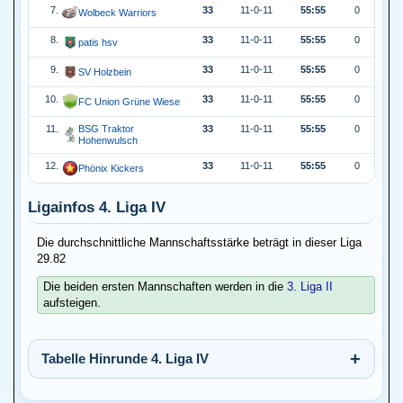
7.
33
11-0-11
55:55
0
Wolbeck Warriors
8.
33
11-0-11
55:55
0
patis hsv
9.
33
11-0-11
55:55
0
SV Holzbein
10.
33
11-0-11
55:55
0
FC Union Grüne Wiese
11.
BSG Traktor
33
11-0-11
55:55
0
Hohenwulsch
12.
33
11-0-11
55:55
0
Phönix Kickers
Ligainfos 4. Liga IV
Die durchschnittliche Mannschaftsstärke beträgt in dieser Liga
29.82
Die beiden ersten Mannschaften werden in die
3. Liga II
aufsteigen.
Tabelle Hinrunde 4. Liga IV