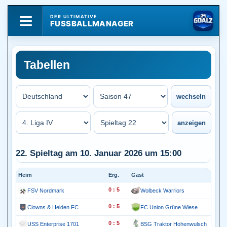
DER ULTIMATIVE
FUSSBALLMANAGER
Tabellen
22. Spieltag am 10. Januar 2026 um 15:00
Heim
Erg.
Gast
0 : 5
FSV Nordmark
Wolbeck Warriors
0 : 5
Clowns & Helden FC
FC Union Grüne Wiese
0 : 5
USS Enterprise 1701
BSG Traktor Hohenwulsch