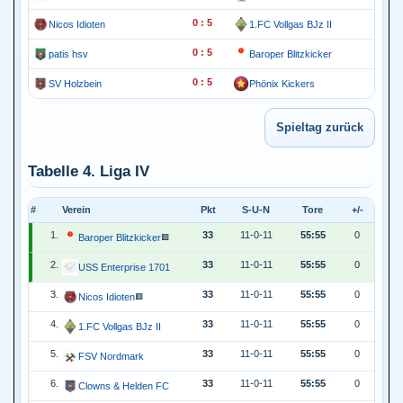
0 : 5
Nicos Idioten
1.FC Vollgas BJz II
0 : 5
patis hsv
Baroper Blitzkicker
0 : 5
SV Holzbein
Phönix Kickers
Tabelle 4. Liga IV
#
Verein
Pkt
S-U-N
Tore
+/-
1.
33
11-0-11
55:55
0
Baroper Blitzkicker
🟥
2.
33
11-0-11
55:55
0
USS Enterprise 1701
3.
33
11-0-11
55:55
0
Nicos Idioten
🟥
4.
33
11-0-11
55:55
0
1.FC Vollgas BJz II
5.
33
11-0-11
55:55
0
FSV Nordmark
6.
33
11-0-11
55:55
0
Clowns & Helden FC