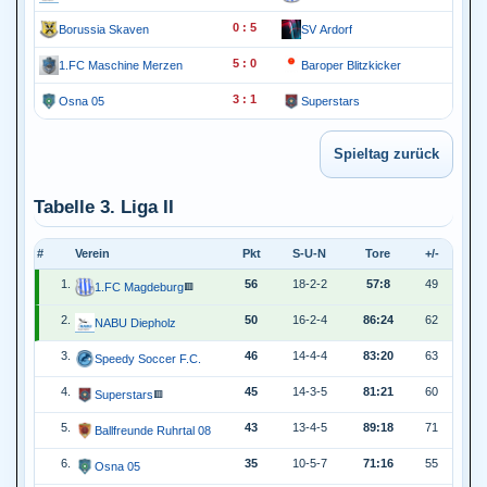
0 : 5
Borussia Skaven
SV Ardorf
5 : 0
1.FC Maschine Merzen
Baroper Blitzkicker
3 : 1
Osna 05
Superstars
Tabelle 3. Liga II
#
Verein
Pkt
S-U-N
Tore
+/-
1.
56
18-2-2
57:8
49
1.FC Magdeburg
🟥
2.
50
16-2-4
86:24
62
NABU Diepholz
3.
46
14-4-4
83:20
63
Speedy Soccer F.C.
4.
45
14-3-5
81:21
60
Superstars
🟥
5.
43
13-4-5
89:18
71
Ballfreunde Ruhrtal 08
6.
35
10-5-7
71:16
55
Osna 05