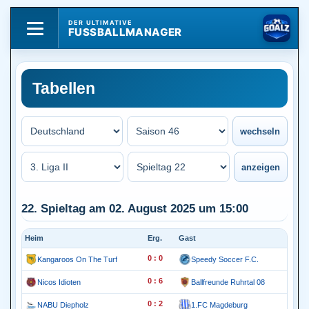
DER ULTIMATIVE
FUSSBALLMANAGER
Tabellen
22. Spieltag am 02. August 2025 um 15:00
Heim
Erg.
Gast
0 : 0
Kangaroos On The Turf
Speedy Soccer F.C.
0 : 6
Nicos Idioten
Ballfreunde Ruhrtal 08
0 : 2
NABU Diepholz
1.FC Magdeburg