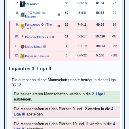
7.
30
9-3-10
61:34
27
SV Ardorf
8.
1.FC Maschine
30
8-6-8
56:35
21
🟩
Merzen
9.
Kangaroos On The
25
7-4-11
49:35
14
🟩
Turf
10.
11
3-2-17
19:116
-97
Baroper Blitzkicker
🟩
11.
7
2-1-19
19:163
-144
Nicos Idioten
🟩
12.
0
0-0-22
5:186
-181
Borussia Skaven
Ligainfos 3. Liga II
Die durchschnittliche Mannschaftsstärke beträgt in dieser Liga
36.12
Die beiden ersten Mannschaften werden in die
2. Liga I
aufsteigen.
Die Mannschaften auf den Plätzen 9 und 12 werden in die
4.
Liga III
absteigen.
Die Mannschaften auf den Plätzen 10 und 11 werden in die
4.