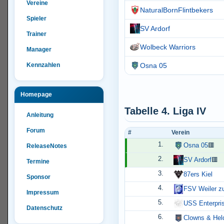
Vereine
NaturalBornFlintbekers
Spieler
SV Ardorf
Trainer
Wolbeck Warriors
Manager
Kennzahlen
Osna 05
Homepage
Tabelle 4. Liga IV
Anleitung
Forum
#
Verein
1.
Osna 05
🟥
ReleaseNotes
2.
SV Ardorf
🟥
Termine
3.
87ers Kiel
Sponsor
4.
FSV Weiler z
Impressum
5.
USS Enterpri
Datenschutz
6.
Clowns & Hel