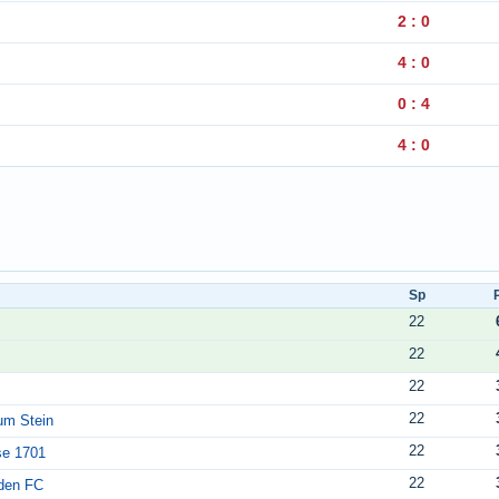
2 : 0
4 : 0
0 : 4
4 : 0
Sp
22
22
22
22
um Stein
22
se 1701
22
den FC