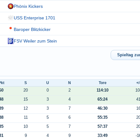
Phönix Kickers
USS Enterprise 1701
Baroper Blitzkicker
FSV Weiler zum Stein
Pkt
S
U
N
Tore
+/
60
20
0
2
114:10
10
48
15
3
4
65:24
4
39
12
3
7
46:30
1
38
11
5
6
55:35
2
35
10
5
7
57:37
2
31
9
4
9
33:49
-1