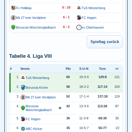
0 : 10
Fc Holliday
TuS Westerberg
6 : 1
Mit 27 kein Vordiplom
FC Hagen
6 : 2
Borussia Mönchengladbach
sv Oberhausen
Tabelle 4. Liga VIII
#
Verein
Pkt
S-U-N
Tore
+/-
1.
60
19-3-0
129:8
121
TuS Westerberg
2.
56
18-2-2
117:14
103
Borussia Krone
3.
52
17-1-4
137:18
119
Mit 27 kein Vordiplom
4.
Borussia
42
13-3-6
113:26
87
🟥
Mönchengladbach
5.
36
11-3-8
69:39
30
FC Hagen
6.
35
10-5-7
55:77
-22
ABC-Kicker