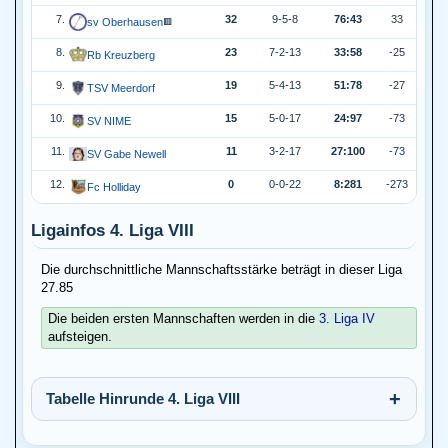
7.
32
9-5-8
76:43
33
sv Oberhausen
🟥
8.
23
7-2-13
33:58
-25
Rb Kreuzberg
9.
19
5-4-13
51:78
-27
TSV Meerdorf
10.
15
5-0-17
24:97
-73
SV NIME
11.
11
3-2-17
27:100
-73
SV Gabe Newell
12.
0
0-0-22
8:281
-273
Fc Holliday
Ligainfos 4. Liga VIII
Die durchschnittliche Mannschaftsstärke beträgt in dieser Liga
27.85
Die beiden ersten Mannschaften werden in die
3. Liga IV
aufsteigen.
Tabelle Hinrunde 4. Liga VIII