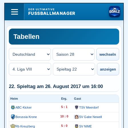
DER ULTIMATIVE
FUSSBALLMANAGER
Tabellen
22. Spieltag am 26. August 2017 um 16:00
Heim
Erg.
Gast
5 : 1
ABC-Kicker
TSV Meerdorf
10 : 0
Borussia Krone
SV Gabe Newell
5 : 0
Rb Kreuzberg
SV NIME