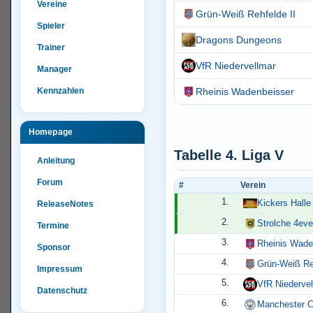
Vereine
Grün-Weiß Rehfelde II
Spieler
Dragons Dungeons
Trainer
VfR Niedervellmar
Manager
Kennzahlen
Rheinis Wadenbeisser
Homepage
Tabelle 4. Liga V
Anleitung
Forum
#
Verein
1.
Kickers Halle
ReleaseNotes
2.
Strolche 4eve
Termine
3.
Rheinis Wade
Sponsor
4.
Grün-Weiß Reh
Impressum
5.
VfR Niedervel
Datenschutz
6.
Manchester C