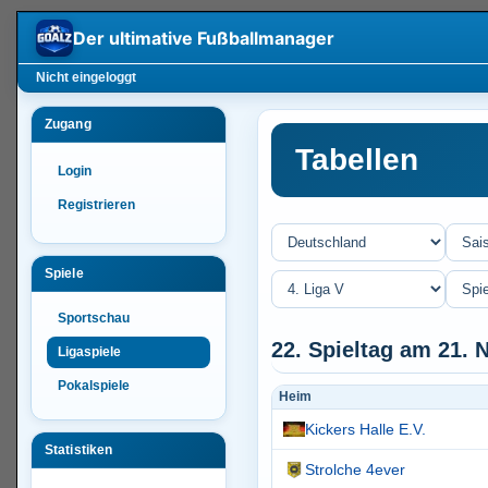
Der ultimative
Fußballmanager
Nicht eingeloggt
Zugang
Tabellen
Login
Registrieren
Spiele
Sportschau
22. Spieltag am 21.
Ligaspiele
Pokalspiele
Heim
Kickers Halle E.V.
Statistiken
Strolche 4ever