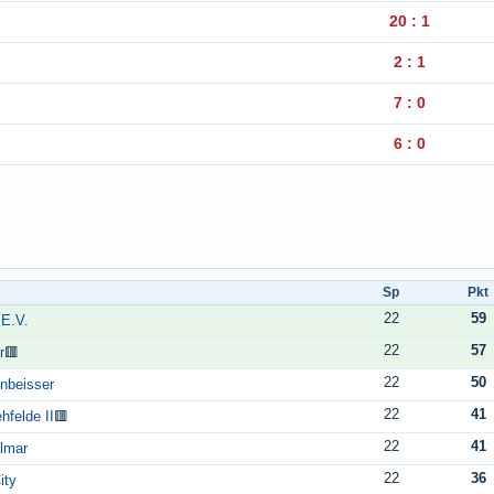
20 : 1
2 : 1
7 : 0
6 : 0
Sp
Pkt
22
59
 E.V.
22
57
r
🟥
22
50
nbeisser
22
41
felde II
🟥
22
41
lmar
22
36
ity