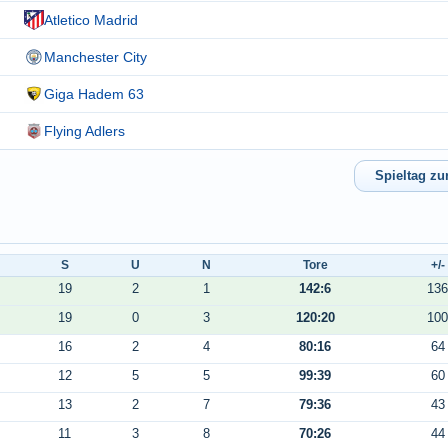
Atletico Madrid
Manchester City
Giga Hadem 63
Flying Adlers
S
U
N
Tore
+/-
19
2
1
142:6
136
19
0
3
120:20
100
16
2
4
80:16
64
12
5
5
99:39
60
13
2
7
79:36
43
11
3
8
70:26
44