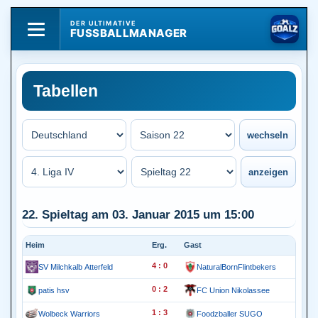
DER ULTIMATIVE
FUSSBALLMANAGER
Tabellen
22. Spieltag am 03. Januar 2015 um 15:00
Heim
Erg.
Gast
4 : 0
SV Milchkalb Atterfeld
NaturalBornFlintbekers
0 : 2
patis hsv
FC Union Nikolassee
1 : 3
Wolbeck Warriors
Foodzballer SUGO