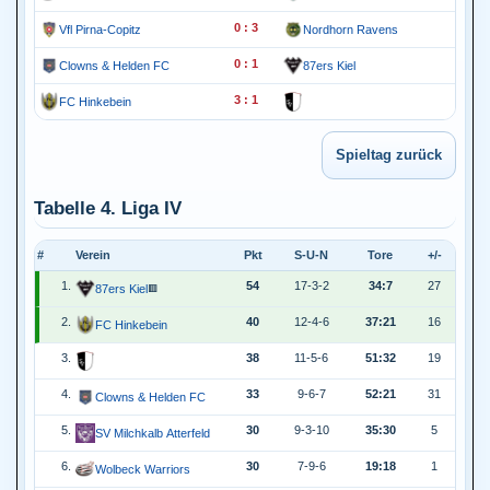
0 : 3
Vfl Pirna-Copitz
Nordhorn Ravens
0 : 1
Clowns & Helden FC
87ers Kiel
3 : 1
FC Hinkebein
Tabelle 4. Liga IV
#
Verein
Pkt
S-U-N
Tore
+/-
1.
54
17-3-2
34:7
27
87ers Kiel
🟥
2.
40
12-4-6
37:21
16
FC Hinkebein
3.
38
11-5-6
51:32
19
4.
33
9-6-7
52:21
31
Clowns & Helden FC
5.
30
9-3-10
35:30
5
SV Milchkalb Atterfeld
6.
30
7-9-6
19:18
1
Wolbeck Warriors