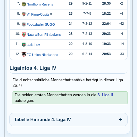
7.
29
9-2-11
28:30
-2
Nordhorn Ravens
8.
28
7-7-8
18:22
-4
Vfl Pirna-Copitz
🟥
9.
24
7-3-12
22:64
-42
Foodzballer SUGO
10.
23
7-2-13
29:33
-4
NaturalBornFlintbekers
11.
20
4-8-10
19:33
-14
patis hsv
12.
20
6-2-14
20:53
-33
FC Union Nikolassee
Ligainfos 4. Liga IV
Die durchschnittliche Mannschaftsstärke beträgt in dieser Liga
26.77
Die beiden ersten Mannschaften werden in die
3. Liga II
aufsteigen.
Tabelle Hinrunde 4. Liga IV