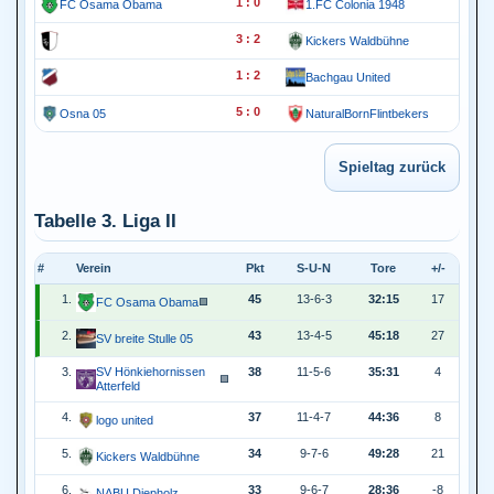
1 : 0
FC Osama Obama
1.FC Colonia 1948
3 : 2
Kickers Waldbühne
1 : 2
Bachgau United
5 : 0
Osna 05
NaturalBornFlintbekers
Tabelle 3. Liga II
#
Verein
Pkt
S-U-N
Tore
+/-
1.
45
13-6-3
32:15
17
FC Osama Obama
🟩
2.
43
13-4-5
45:18
27
SV breite Stulle 05
3.
SV Hönkiehornissen
38
11-5-6
35:31
4
🟩
Atterfeld
4.
37
11-4-7
44:36
8
logo united
5.
34
9-7-6
49:28
21
Kickers Waldbühne
6.
33
9-6-7
28:36
-8
NABU Diepholz