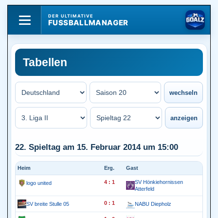
DER ULTIMATIVE
FUSSBALLMANAGER
Tabellen
22. Spieltag am 15. Februar 2014 um 15:00
Heim
Erg.
Gast
4 : 1
SV Hönkiehornissen
logo united
Atterfeld
0 : 1
SV breite Stulle 05
NABU Diepholz