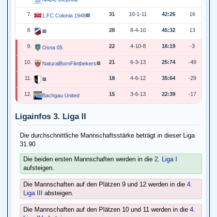
7.
31
10-1-11
42:26
16
1.FC Colonia 1948
🟥
8.
28
8-4-10
45:32
13
🟥
9.
22
4-10-8
16:19
-3
Osna 05
10.
21
6-3-13
25:74
-49
NaturalBornFlintbekers
🟩
11.
18
4-6-12
35:64
-29
🟩
12.
15
3-6-13
22:39
-17
Bachgau United
Ligainfos 3. Liga II
Die durchschnittliche Mannschaftsstärke beträgt in dieser Liga
31.90
Die beiden ersten Mannschaften werden in die
2. Liga I
aufsteigen.
Die Mannschaften auf den Plätzen 9 und 12 werden in die
4.
Liga III
absteigen.
Die Mannschaften auf den Plätzen 10 und 11 werden in die
4.