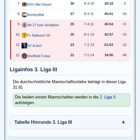
7.
30
9-3-10
30:33
-3
RSV Alte Hasen
8.
27
8-3-11
45:61
-16
Bondselftal
9.
25
7-4-11
45:54
-9
Mit 27 kein Vordiplom
10.
25
8-1-13
42:57
-15
Fc Ballsport 09
11.
23
7-2-13
51:63
-12
SV Ardorf
12.
22
7-1-14
34:80
-46
Sheffield Friday
Ligainfos 3. Liga III
Die durchschnittliche Mannschaftsstärke beträgt in dieser Liga
31.91
Die beiden ersten Mannschaften werden in die
2. Liga II
aufsteigen.
Tabelle Hinrunde 3. Liga III