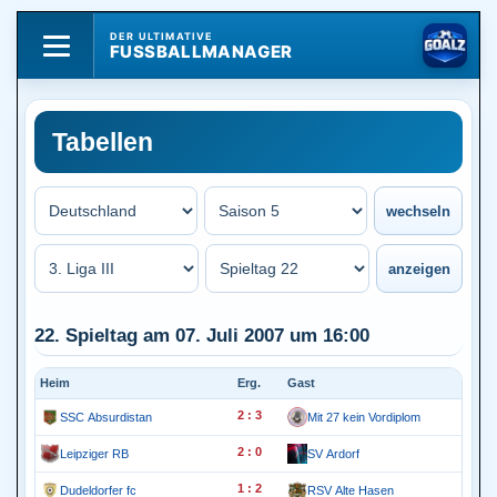
DER ULTIMATIVE
FUSSBALLMANAGER
Tabellen
22. Spieltag am 07. Juli 2007 um 16:00
Heim
Erg.
Gast
2 : 3
SSC Absurdistan
Mit 27 kein Vordiplom
2 : 0
Leipziger RB
SV Ardorf
1 : 2
Dudeldorfer fc
RSV Alte Hasen