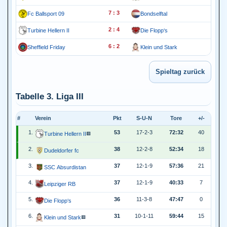
7 : 3
Fc Ballsport 09
Bondselftal
2 : 4
Turbine Hellern II
Die Flopp‘s
6 : 2
Sheffield Friday
Klein und Stark
Tabelle 3. Liga III
#
Verein
Pkt
S-U-N
Tore
+/-
1.
53
17-2-3
72:32
40
Turbine Hellern II
🟥
2.
38
12-2-8
52:34
18
Dudeldorfer fc
3.
37
12-1-9
57:36
21
SSC Absurdistan
4.
37
12-1-9
40:33
7
Leipziger RB
5.
36
11-3-8
47:47
0
Die Flopp‘s
6.
31
10-1-11
59:44
15
Klein und Stark
🟥