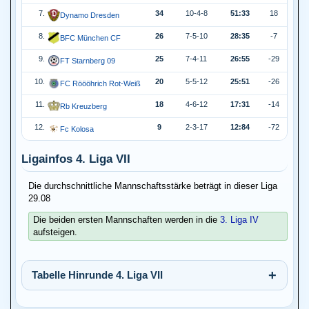
7.
34
10-4-8
51:33
18
Dynamo Dresden
8.
26
7-5-10
28:35
-7
BFC München CF
9.
25
7-4-11
26:55
-29
FT Starnberg 09
10.
20
5-5-12
25:51
-26
FC Röööhrich Rot-Weiß
11.
18
4-6-12
17:31
-14
Rb Kreuzberg
12.
9
2-3-17
12:84
-72
Fc Kolosa
Ligainfos 4. Liga VII
Die durchschnittliche Mannschaftsstärke beträgt in dieser Liga
29.08
Die beiden ersten Mannschaften werden in die
3. Liga IV
aufsteigen.
Tabelle Hinrunde 4. Liga VII