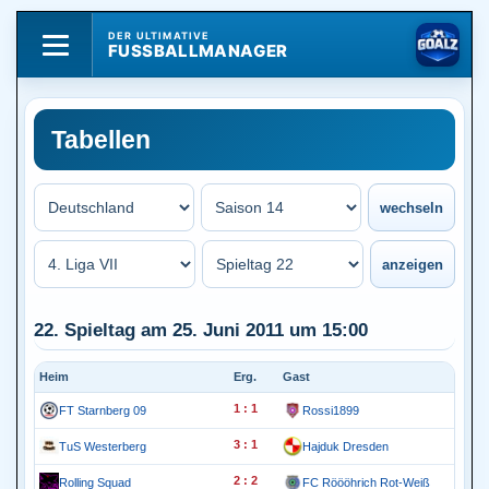
DER ULTIMATIVE
FUSSBALLMANAGER
Tabellen
22. Spieltag am 25. Juni 2011 um 15:00
Heim
Erg.
Gast
1 : 1
FT Starnberg 09
Rossi1899
3 : 1
TuS Westerberg
Hajduk Dresden
2 : 2
Rolling Squad
FC Röööhrich Rot-Weiß