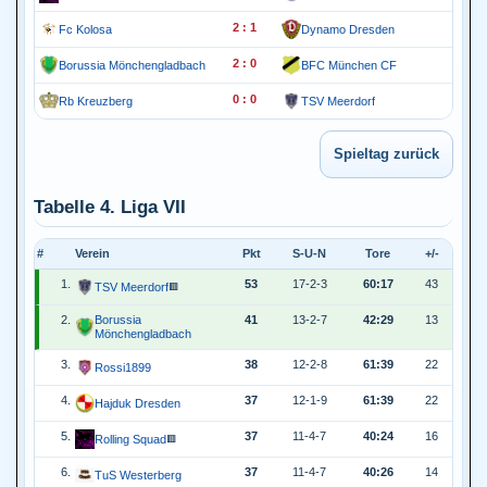
2 : 1
Fc Kolosa
Dynamo Dresden
2 : 0
Borussia Mönchengladbach
BFC München CF
0 : 0
Rb Kreuzberg
TSV Meerdorf
Tabelle 4. Liga VII
#
Verein
Pkt
S-U-N
Tore
+/-
1.
53
17-2-3
60:17
43
TSV Meerdorf
🟥
2.
Borussia
41
13-2-7
42:29
13
Mönchengladbach
3.
38
12-2-8
61:39
22
Rossi1899
4.
37
12-1-9
61:39
22
Hajduk Dresden
5.
37
11-4-7
40:24
16
Rolling Squad
🟥
6.
37
11-4-7
40:26
14
TuS Westerberg