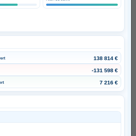
138 814 €
ert
-131 598 €
7 216 €
ert