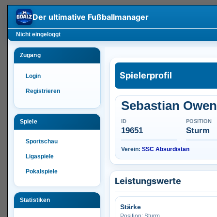
Der ultimative
Fußballmanager
Nicht eingeloggt
Zugang
Spielerprofil
Login
Registrieren
Sebastian Owen
Spiele
ID
POSITION
19651
Sturm
Sportschau
Verein:
SSC Absurdistan
Ligaspiele
Pokalspiele
Leistungswerte
Statistiken
Stärke
Position: Sturm