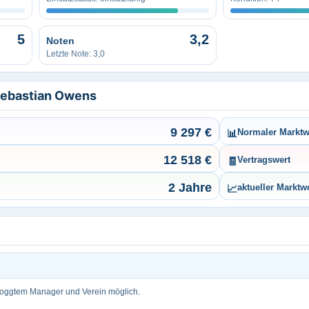
5
3,2
Noten
Letzte Note: 3,0
Sebastian Owens
9 297 €
📊
Normaler Marktw
12 518 €
🧾
Vertragswert
2 Jahre
📈
aktueller Marktw
loggtem Manager und Verein möglich.