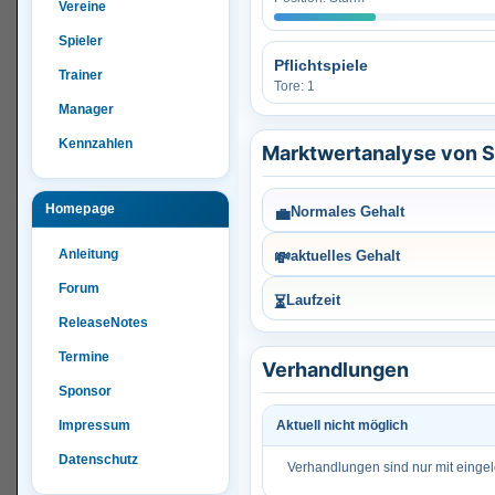
Vereine
Spieler
Pflichtspiele
Trainer
Tore: 1
Manager
Kennzahlen
Marktwertanalyse von 
Homepage
💼
Normales Gehalt
Anleitung
💸
aktuelles Gehalt
Forum
⏳
Laufzeit
ReleaseNotes
Termine
Verhandlungen
Sponsor
Impressum
Aktuell nicht möglich
Datenschutz
Verhandlungen sind nur mit einge