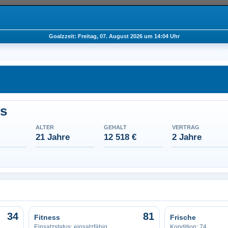
Goalzzeit: Freitag, 07. August 2026 um 14:04 Uhr
s
ALTER
GEHALT
VERTRAG
21 Jahre
12 518 €
2 Jahre
34
81
Fitness
Frische
Einsatzstatus: einsatzfähig
Kondition: 74