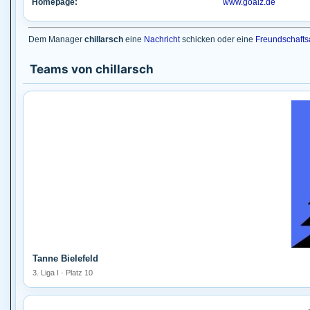
Homepage:
www.goalz.de
Dem Manager
chillarsch
eine
Nachricht
schicken oder eine
Freundschafts
Teams von chillarsch
Tanne Bielefeld
3. Liga I · Platz 10