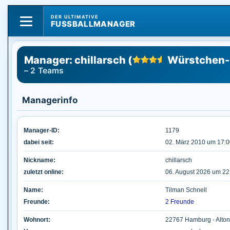
DER ULTIMATIVE
FUSSBALLMANAGER
Manager: chillarsch (
Würstchen-
– 2 Teams
Managerinfo
Manager-ID:
1179
dabei seit:
02. März 2010 um 17:0
Nickname:
chillarsch
zuletzt online:
06. August 2026 um 22
Name:
Tilman Schnell
Freunde:
2 Freunde
Wohnort:
22767 Hamburg - Alto