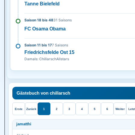
Tanne Bielefeld
Saison 18 bis 48
31 Saisons
FC Osama Obama
Saison 11 bis 17
7 Saisons
Friedrichsfelde Ost 15
Damals: ChillarschAllstars
Gästebuch von chillarsch
Erste
Zurück
1
2
3
4
5
6
Weiter
Letz
jamatthi