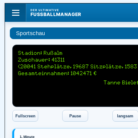
DER ULTIMATIVE
FUSSBALLMANAGER
Sportschau
Stadion: Rußalm
Zuschauer: 41311
(20041 Stehplätze, 19687 Sitzplätze, 158
Gesamteinnahmen: 1042471 €
Tanne Biele
1. Minute