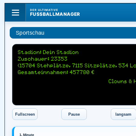
DER ULTIMATIVE
FUSSBALLMANAGER
Sportschau
Stadion: Dein Stadion
Zuschauer: 23353
(15704 Stehplätze, 7115 Sitzplätze, 534 L
Gesamteinnahmen: 457780 €
Clowns & 
1. Minute