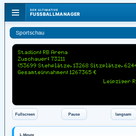
DER ULTIMATIVE
FUSSBALLMANAGER
Sportschau
Stadion: RB Arena
Zuschauer: 73211
(53699 Stehplätze, 13268 Sitzplätze, 624
Gesamteinnahmen: 1267365 €
Leipziger R
1. Minute