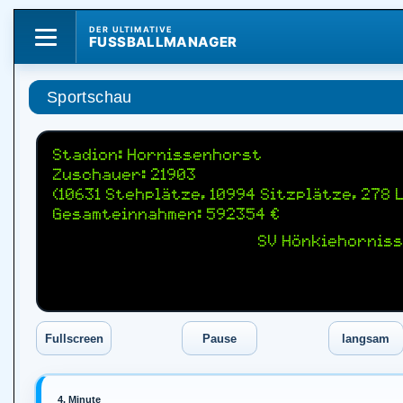
DER ULTIMATIVE
FUSSBALLMANAGER
Sportschau
Stadion: Hornissenhorst
Zuschauer: 21903
(10631 Stehplätze, 10994 Sitzplätze, 278
Gesamteinnahmen: 592354 €
SV Hönkiehorniss
4. Minute