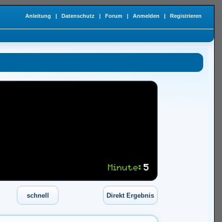
Anleitung
|
Datenschutz
|
Forum
|
Anmelden
|
Registrieren
Minute:
5