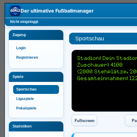
Der ultimative
Fußballmanager
Nicht eingeloggt
Zugang
Sportschau
Login
Registrieren
Stadion: Dein Stadio
Zuschauer: 4100
(2000 Stehplätze, 20
Spiele
Gesamteinnahmen: 12
Sportschau
Ligaspiele
Pokalspiele
Statistiken