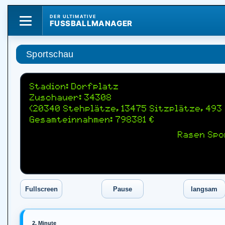
DER ULTIMATIVE
FUSSBALLMANAGER
Sportschau
Stadion: Dorfplatz
Zuschauer: 34308
(20340 Stehplätze, 13475 Sitzplätze, 493
Gesamteinnahmen: 798381 €
Rasen Spo
2. Minute