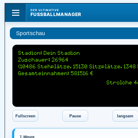
DER ULTIMATIVE
FUSSBALLMANAGER
Sportschau
Stadion: Dein Stadion
Zuschauer: 26964
(10486 Stehplätze, 15130 Sitzplätze, 1348
Gesamteinnahmen: 581516 €
Strolche 4
7. Minute