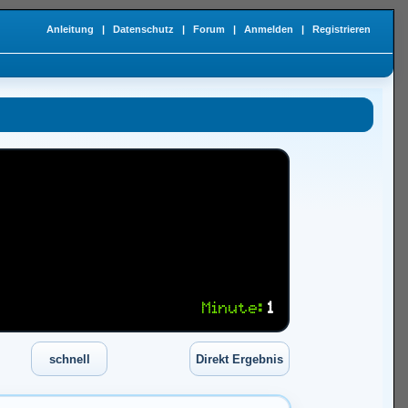
Anleitung
|
Datenschutz
|
Forum
|
Anmelden
|
Registrieren
Minute:
1