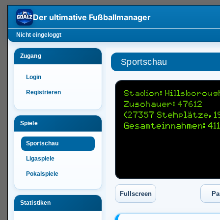
Der ultimative
Fußballmanager
Nicht eingeloggt
Zugang
Sportschau
Login
Registrieren
Stadion: Hillsboroug
Zuschauer: 47612
(27357 Stehplätze, 1
Spiele
Gesamteinnahmen: 411
Sportschau
Ligaspiele
Pokalspiele
Statistiken