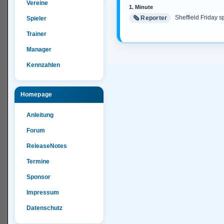
Vereine
1. Minute
Sheffield Friday spi
🗞️ Reporter
Spieler
1. Minute: Chance
🎯 Chance
Trainer
Manager
Kennzahlen
Homepage
Anleitung
Forum
ReleaseNotes
Termine
Sponsor
Impressum
Datenschutz