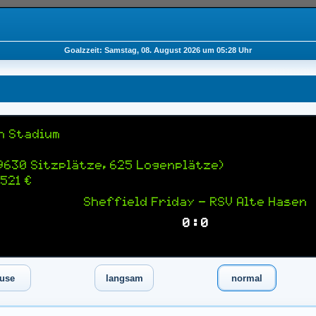
Goalzzeit: Samstag, 08. August 2026 um 05:28 Uhr
h Stadium
9630 Sitzplätze, 625 Logenplätze)
521 €
Sheffield Friday — RSV Alte Hasen
0 : 0