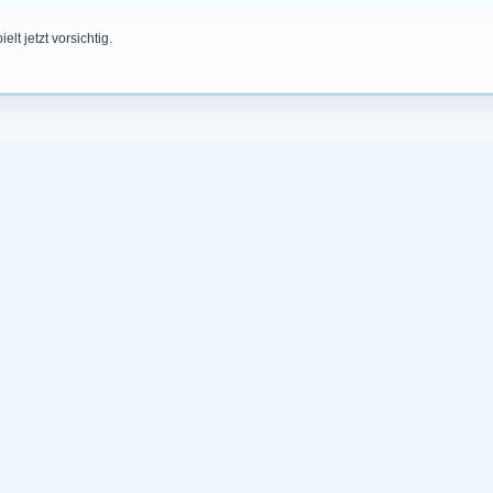
elt jetzt vorsichtig.
 für Sheffield Friday