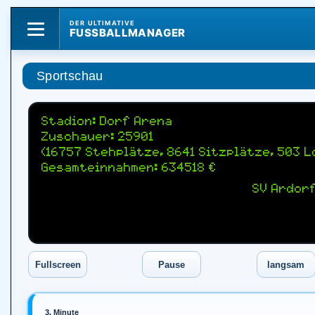
DER ULTIMATIVE
FUSSBALLMANAGER
Sportschau
Stadion: Dorf Arena
Zuschauer: 25901
(16757 Stehplätze, 8641 Sitzplätze, 503 
Gesamteinnahmen: 634518 €
SV Ardorf
3. Minute