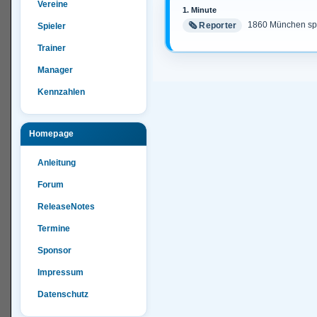
Vereine
1. Minute
1860 München spie
🗞️ Reporter
Spieler
1860 München spiel
🗞️ Reporter
Trainer
Manager
Kennzahlen
Homepage
Anleitung
Forum
ReleaseNotes
Termine
Sponsor
Impressum
Datenschutz