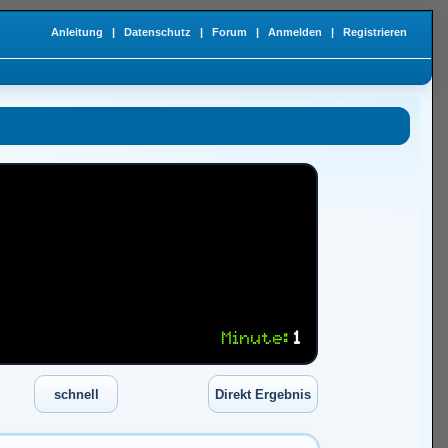
Anleitung
|
Datenschutz
|
Forum
|
Anmelden
|
Registrieren
Minute:
1