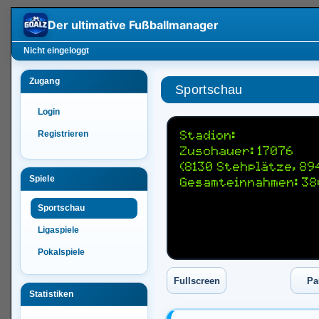
Der ultimative
Fußballmanager
Nicht eingeloggt
Zugang
Sportschau
Login
Registrieren
Stadion:
Zuschauer: 17076
(8130 Stehplätze, 89
Spiele
Gesamteinnahmen: 38
Sportschau
Ligaspiele
Pokalspiele
Statistiken