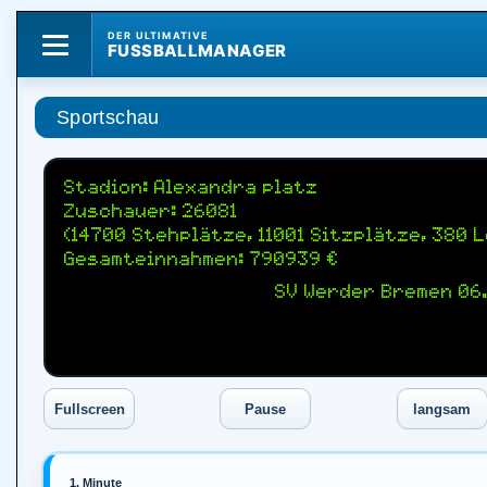
DER ULTIMATIVE
FUSSBALLMANAGER
Sportschau
Stadion: Alexandra platz
Zuschauer: 26081
(14700 Stehplätze, 11001 Sitzplätze, 380 
Gesamteinnahmen: 790939 €
SV Werder Bremen 06.
1. Minute