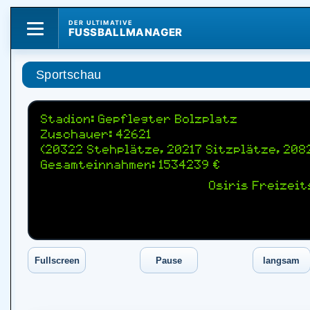
DER ULTIMATIVE
FUSSBALLMANAGER
Sportschau
Stadion: Gepflegter Bolzplatz
Zuschauer: 42621
(20322 Stehplätze, 20217 Sitzplätze, 208
Gesamteinnahmen: 1534239 €
Osiris Freizeit