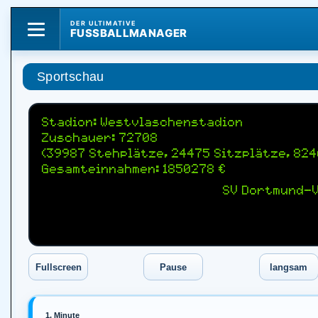
DER ULTIMATIVE
FUSSBALLMANAGER
Sportschau
Stadion: Westvlaschenstadion
Zuschauer: 72708
(39987 Stehplätze, 24475 Sitzplätze, 82
Gesamteinnahmen: 1850278 €
SV Dortmund-V
1. Minute