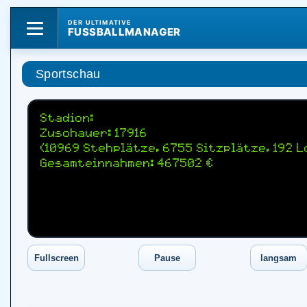
DER ULTIMATIVE
FUSSBALLMANAGER
Sportschau
Stadion:
Zuschauer: 17916
(10969 Stehplätze, 6755 Sitzplätze, 192 
Gesamteinnahmen: 467502 €