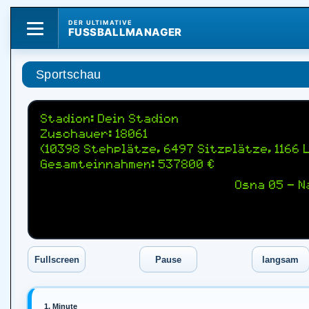
DER ULTIMATIVE
FUSSBALLMANAGER
Sportschau
Stadion: Dein Stadion
Zuschauer: 18061
(10398 Stehplätze, 6497 Sitzplätze, 1166
Gesamteinnahmen: 537800 €
Osna 05 — 
1. Minute