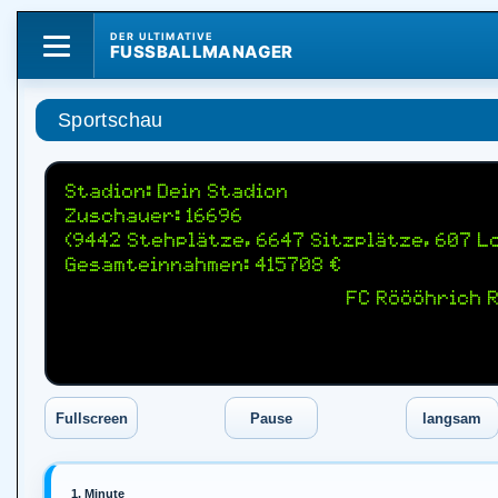
DER ULTIMATIVE
FUSSBALLMANAGER
Sportschau
Stadion: Dein Stadion
Zuschauer: 16696
(9442 Stehplätze, 6647 Sitzplätze, 607 L
Gesamteinnahmen: 415708 €
FC Röööhrich 
1. Minute